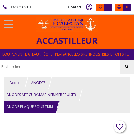
0979716510
Contact
0
0
ACCASTILLEUR
EQUIPEMENT BATEAU , PÊCHE , PLAISANCE ,LOISIRS, INDUSTRIES ,ET OFFSHORE
Accueil
ANODES
ANODES MERCURY/MARINER/MERCRUISER
ANODE PLAQUE SOUS TRIM