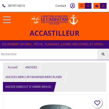
0979716510
Contact
0
0
ACCASTILLEUR
EQUIPEMENT BATEAU , PÊCHE , PLAISANCE ,LOISIRS, INDUSTRIES ,ET OFFSHORE
Accueil
ANODES
ANODES MERCURY/MARINER/MERCRUISER
ANODE EMBOUT D'ARBRE BRAVO