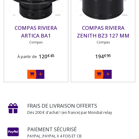
COMPAS RIVIERA
COMPAS RIVIERA
ARTICA BA1
ZENITH BZ3 127 MM
ENCASTRABLE
Compas
SUR FUT
Compas
€
45
€
95
120
194
À partir de
FRAIS DE LIVRAISON OFFERTS
Dès 200 € d'achat ! (en france) par Mondial relay
PAIEMENT SÉCURISÉ
PAYPAL ,PAYPAL X 4 FOIS ET CB