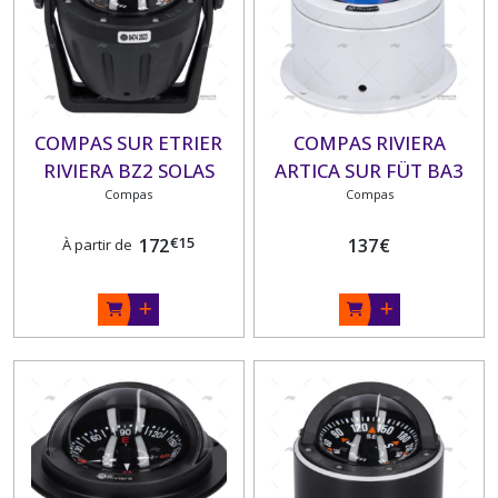
COMPAS SUR ETRIER
COMPAS RIVIERA
RIVIERA BZ2 SOLAS
ARTICA SUR FÜT BA3
80mm
Compas
133 MM
Compas
€
15
172
137
€
À partir de