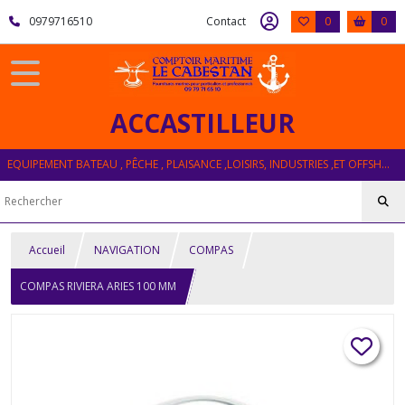
0979716510
Contact
0
0
ACCASTILLEUR
EQUIPEMENT BATEAU , PÊCHE , PLAISANCE ,LOISIRS, INDUSTRIES ,ET OFFSHORE
Accueil
NAVIGATION
COMPAS
COMPAS RIVIERA ARIES 100 MM