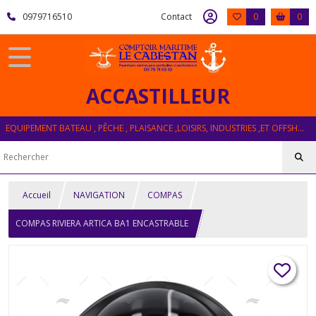
0979716510
Contact
0
0
ACCASTILLEUR
EQUIPEMENT BATEAU , PÊCHE , PLAISANCE ,LOISIRS, INDUSTRIES ,ET OFFSHORE
Accueil
NAVIGATION
COMPAS
COMPAS RIVIERA ARTICA BA1 ENCASTRABLE