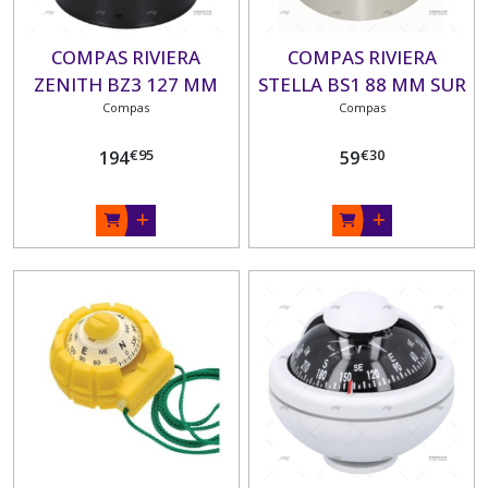
COMPAS RIVIERA
COMPAS RIVIERA
ZENITH BZ3 127 MM
STELLA BS1 88 MM SUR
SUR FUT
Compas
Compas
FÜT
€
95
€
30
194
59