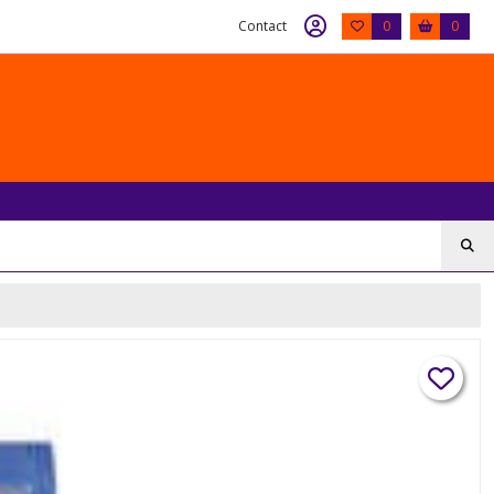
Contact
0
0