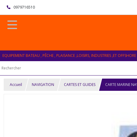
0979716510
EQUIPEMENT BATEAU , PÊCHE , PLAISANCE ,LOISIRS, INDUSTRIES ,ET OFFSHORE
Accueil
NAVIGATION
CARTES ET GUIDES
CARTE MARINE NA