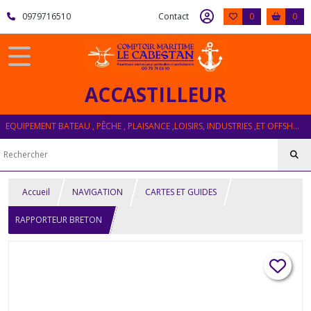
0979716510
Contact
0
0
ACCASTILLEUR
EQUIPEMENT BATEAU , PÊCHE , PLAISANCE ,LOISIRS, INDUSTRIES ,ET OFFSHORE
Accueil
NAVIGATION
CARTES ET GUIDES
RAPPORTEUR BRETON