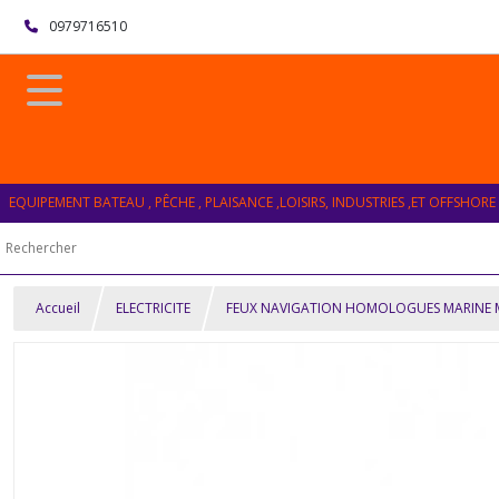
0979716510
EQUIPEMENT BATEAU , PÊCHE , PLAISANCE ,LOISIRS, INDUSTRIES ,ET OFFSHORE
Accueil
ELECTRICITE
FEUX NAVIGATION HOMOLOGUES MARINE 