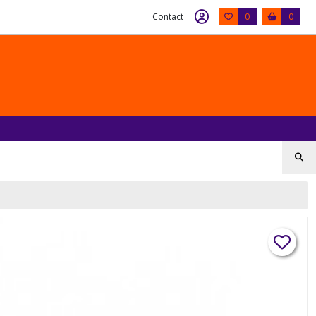
Contact
0
0