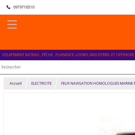
0979716510
EQUIPEMENT BATEAU , PÊCHE , PLAISANCE ,LOISIRS, INDUSTRIES ,ET OFFSHORE
Accueil
ELECTRICITE
FEUX NAVIGATION HOMOLOGUES MARINE 