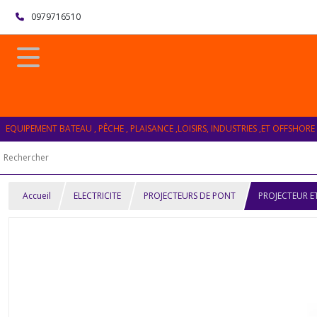
0979716510
EQUIPEMENT BATEAU , PÊCHE , PLAISANCE ,LOISIRS, INDUSTRIES ,ET OFFSHORE
Accueil
ELECTRICITE
PROJECTEURS DE PONT
PROJECTEUR E