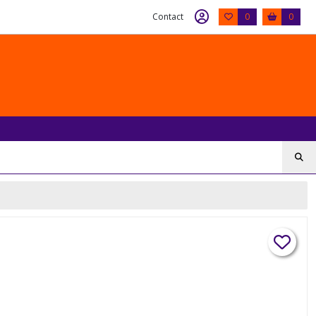
Contact
0
0