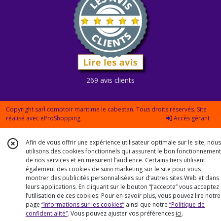
269 avis clients
Copyright sarl comptoir maritime le cabestan. Tous droits réservés. Site
réalisé avec
eProShopping
Accès gérant
Afin de vous offrir une expérience utilisateur optimale sur le site, nous
utilisons des cookies fonctionnels qui assurent le bon fonctionnement
de nos services et en mesurent l’audience. Certains tiers utilisent
également des cookies de suivi marketing sur le site pour vous
montrer des publicités personnalisées sur d’autres sites Web et dans
leurs applications. En cliquant sur le bouton “J’accepte” vous acceptez
l’utilisation de ces cookies. Pour en savoir plus, vous pouvez lire notre
page
“Informations sur les cookies”
ainsi que notre
“Politique de
confidentialité“
. Vous pouvez ajuster vos préférences
ici
.