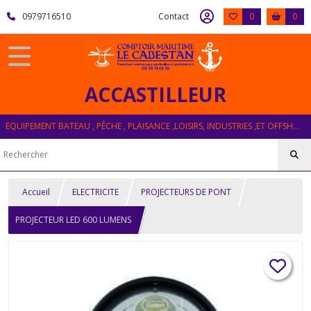
0979716510
Contact
0
0
ACCASTILLEUR
EQUIPEMENT BATEAU , PÊCHE , PLAISANCE ,LOISIRS, INDUSTRIES ,ET OFFSHORE
Accueil
ELECTRICITE
PROJECTEURS DE PONT
PROJECTEUR LED 600 LUMENS