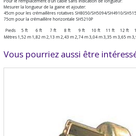
Pour le remplacement d'un câble sans indication de longueur:
Mesurer la longueur de la gaine et ajouter:
45cm pour les crémaillères rotatives SH8050/SH5094/SH4910/SH51
75cm pour la crémaillère horizontale SH5210P
Pieds
5 ft
6 ft
7 ft
8 ft
9 ft
10 ft
11 ft
12 ft
1
Mètres
1,52 m
1,82 m
2,13 m
2,43 m
2,74 m
3,04 m
3,35 m
3,65 m
3
Vous pourriez aussi être intéress