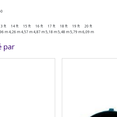
50
3 ft
14 ft
15 ft
16 ft
17 ft
18 ft
19 ft
20 ft
,96 m
4,26 m
4,57 m
4,87 m
5,18 m
5,48 m
5,79 m
6,09 m
é par