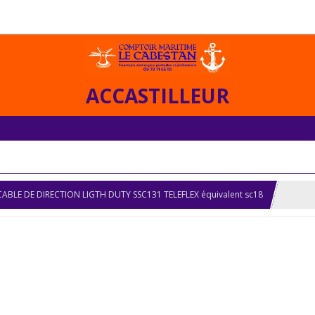
ACCASTILLEUR
CABLE DE DIRECTION LIGTH DUTY SSC131 TELEFLEX équivalent sc18