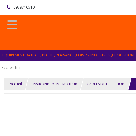
0979716510
EQUIPEMENT BATEAU , PÊCHE , PLAISANCE ,LOISIRS, INDUSTRIES ,ET OFFSHORE
Accueil
ENVIRONNEMENT MOTEUR
CABLES DE DIRECTION