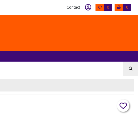
Contact
0
0