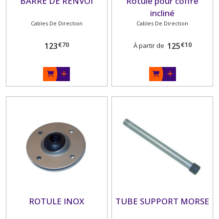
BARRE DE RENVOI
Rotule pour coffre
incliné
Cables De Direction
Cables De Direction
€
70
€
10
123
125
À partir de
ROTULE INOX
TUBE SUPPORT MORSE