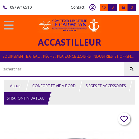
0979716510
Contact
0
0
ACCASTILLEUR
EQUIPEMENT BATEAU , PÊCHE , PLAISANCE ,LOISIRS, INDUSTRIES ,ET OFFSHORE
Accueil
CONFORT ET VIE A BORD
SIEGES ET ACCESSOIRES
STRAPONTIN BATEAU