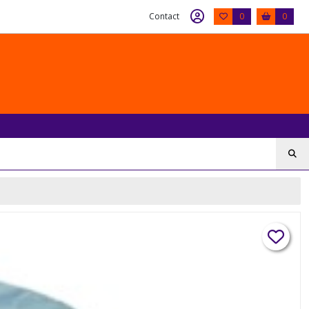
Contact
0
0