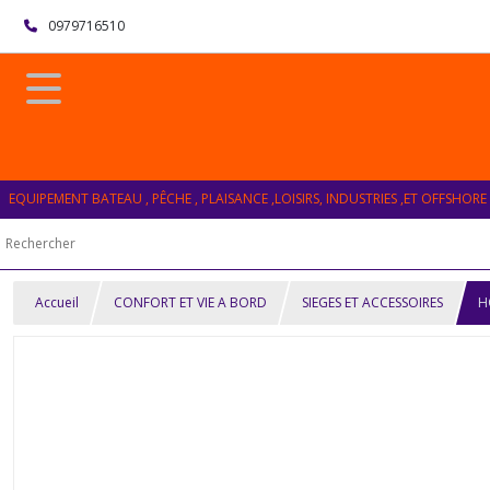
0979716510
EQUIPEMENT BATEAU , PÊCHE , PLAISANCE ,LOISIRS, INDUSTRIES ,ET OFFSHORE
Accueil
CONFORT ET VIE A BORD
SIEGES ET ACCESSOIRES
H