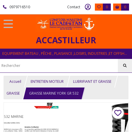
0979716510
Contact
0
0
ACCASTILLEUR
EQUIPEMENT BATEAU , PÊCHE , PLAISANCE ,LOISIRS, INDUSTRIES ,ET OFFSHORE
Accueil
ENTRETIEN MOTEUR
LUBRIFIANT ET GRAISSE
GRAISSE
GRAISSE MARINE YORK GR 532