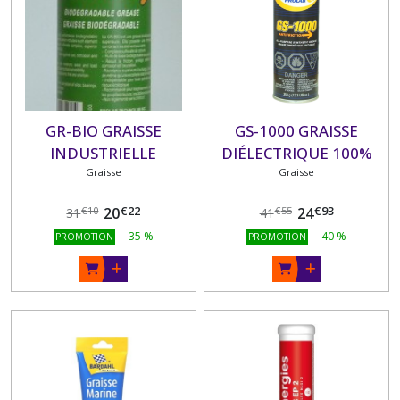
GR-BIO GRAISSE
GS-1000 GRAISSE
INDUSTRIELLE
DIÉLECTRIQUE 100%
BIODÉGRADABLE 435 G
Graisse
SYNTHÉTIQUE
Graisse
AEROSOL 350 G
€
22
€
93
20
24
€
10
€
55
31
41
-
35
%
-
40
%
PROMOTION
PROMOTION