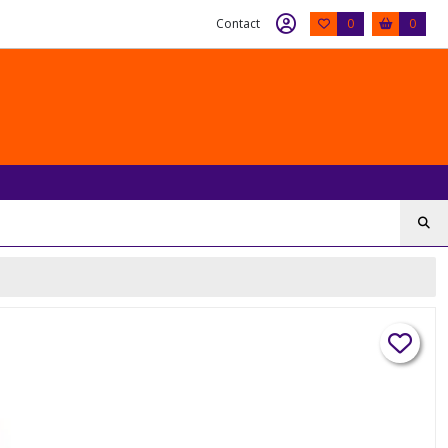
Contact
0
0