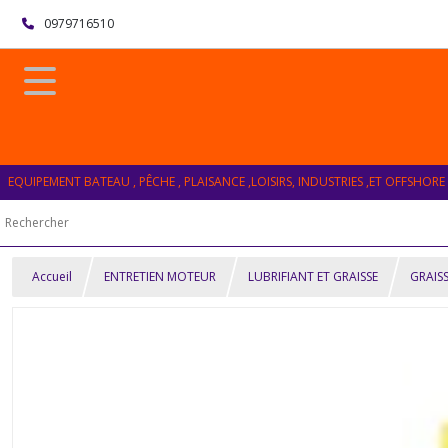
0979716510
EQUIPEMENT BATEAU , PÊCHE , PLAISANCE ,LOISIRS, INDUSTRIES ,ET OFFSHORE
Accueil
ENTRETIEN MOTEUR
LUBRIFIANT ET GRAISSE
GRAIS