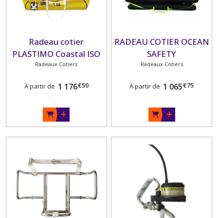
Radeau cotier
RADEAU COTIER OCEAN
PLASTIMO Coastal ISO
SAFETY
en container
Radeaux Cotiers
Radeaux Cotiers
€
50
€
75
1 176
1 065
À partir de
À partir de