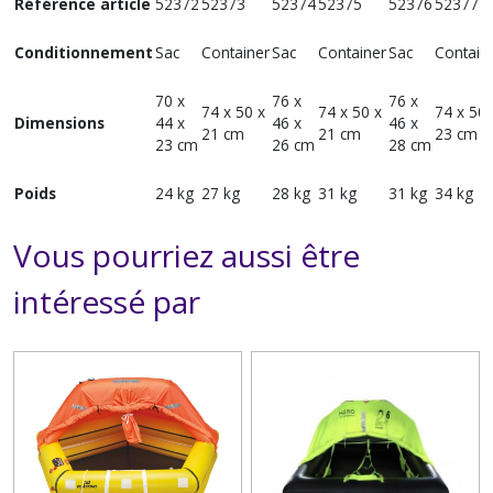
Référence article
52372
52373
52374
52375
52376
52377
Conditionnement
Sac
Container
Sac
Container
Sac
Contain
70 x
76 x
76 x
74 x 50 x
74 x 50 x
74 x 50 
Dimensions
44 x
46 x
46 x
21 cm
21 cm
23 cm
23 cm
26 cm
28 cm
Poids
24 kg
27 kg
28 kg
31 kg
31 kg
34 kg
Vous pourriez aussi être
intéressé par