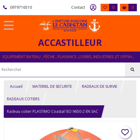
0979716510
Contact
0
0
ACCASTILLEUR
EQUIPEMENT BATEAU , PÊCHE , PLAISANCE ,LOISIRS, INDUSTRIES ,ET OFFSHORE
Accueil
MATERIEL DE SECURITE
RADEAUX DE SURVIE
RADEAUX COTIERS
Radeau cotier PLASTIMO Coastal ISO 9650-2 EN SAC