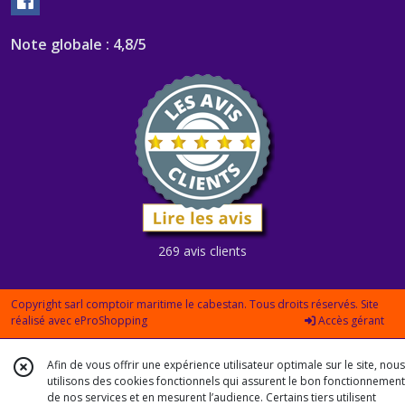
Note globale : 4,8/5
269 avis clients
Copyright sarl comptoir maritime le cabestan. Tous droits réservés. Site
réalisé avec
eProShopping
Accès gérant
Afin de vous offrir une expérience utilisateur optimale sur le site, nous
utilisons des cookies fonctionnels qui assurent le bon fonctionnement
de nos services et en mesurent l’audience. Certains tiers utilisent