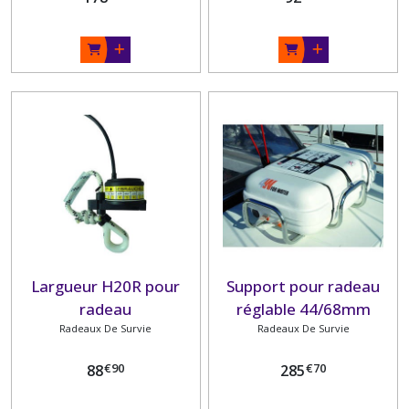
Largueur H20R pour
Support pour radeau
radeau
réglable 44/68mm
Radeaux De Survie
Radeaux De Survie
''Sonia''
€
90
€
70
88
285