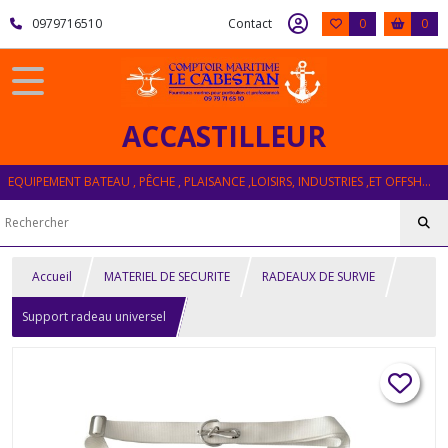
0979716510
Contact
0
0
ACCASTILLEUR
EQUIPEMENT BATEAU , PÊCHE , PLAISANCE ,LOISIRS, INDUSTRIES ,ET OFFSHORE
Accueil
MATERIEL DE SECURITE
RADEAUX DE SURVIE
Support radeau universel