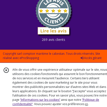
269 avis clients
Copyright sarl comptoir maritime le cabestan. Tous droits réservés. Site
réalisé avec
eProShopping
Accès gérant
Afin de vous offrir une expérience utilisateur optimale sur le site, nous
utilisons des cookies fonctionnels qui assurent le bon fonctionnement
de nos services et en mesurent l’audience. Certains tiers utilisent
également des cookies de suivi marketing sur le site pour vous
montrer des publicités personnalisées sur d’autres sites Web et dans
leurs applications. En cliquant sur le bouton “J’accepte” vous acceptez
l’utilisation de ces cookies. Pour en savoir plus, vous pouvez lire notre
page
“Informations sur les cookies”
ainsi que notre
“Politique de
confidentialité“
. Vous pouvez ajuster vos préférences
ici
.