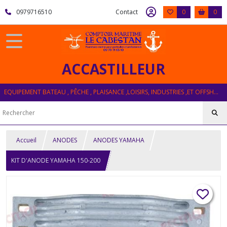
0979716510
Contact
0
0
ACCASTILLEUR
EQUIPEMENT BATEAU , PÊCHE , PLAISANCE ,LOISIRS, INDUSTRIES ,ET OFFSHORE
Accueil
ANODES
ANODES YAMAHA
KIT D'ANODE YAMAHA 150-200