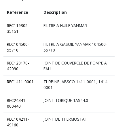
Référence
Description
REC119305-
FILTRE A HUILE YANMAR
35151
REC104500-
FILTRE A GASOIL YANMAR 104500-
55710
55710
REC128170-
JOINT DE COUVERCLE DE POMPE A
42090
EAU
REC1411-0001
TURBINE JABSCO 1411-0001, 1414-
0001
REC24341-
JOINT TORIQUE 1AS44.0
000440
REC104211-
JOINT DE THERMOSTAT
49160