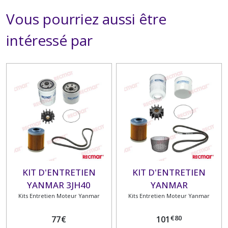
Vous pourriez aussi être
intéressé par
KIT D'ENTRETIEN
KIT D'ENTRETIEN
YANMAR 3JH40
YANMAR
Kits Entretien Moteur Yanmar
4JH45/4JH57/4JH80/4JH11
Kits Entretien Moteur Yanmar
€
80
77
€
101