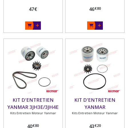
€
80
47
€
46
KIT D'ENTRETIEN
KIT D'ENTRETIEN
YANMAR 3JH3E/3JH4E
YANMAR
Kits Entretien Moteur Yanmar
Kits Entretien Moteur Yanmar
4JH/4JHE/4JH(2)-
E,TE,THE,DTE
€
80
€
20
40
43