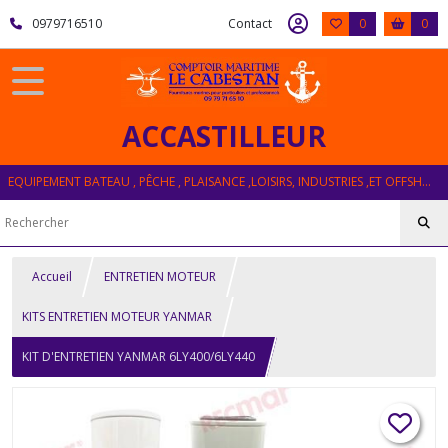
0979716510
Contact
0
0
ACCASTILLEUR
EQUIPEMENT BATEAU , PÊCHE , PLAISANCE ,LOISIRS, INDUSTRIES ,ET OFFSHORE
Accueil
ENTRETIEN MOTEUR
KITS ENTRETIEN MOTEUR YANMAR
KIT D'ENTRETIEN YANMAR 6LY400/6LY440