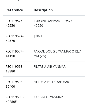
Référence
Description
REC119574-
TURBINE YANMAR 119574-
42550
42550
REC119574-
JOINT
42570
REC119574-
ANODE BOUGIE YANMAR Ø12,7
44150
MM (ZN)
REC119593-
FILTRE A AIR YANMAR
18880
REC119593-
FILTRE A HUILE YANMAR
35400
REC119593-
COURROIE YANMAR
42280E