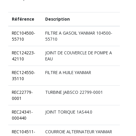
Référence
Description
REC104500-
FILTRE A GASOIL YANMAR 104500-
55710
55710
REC124223-
JOINT DE COUVERCLE DE POMPE A
42110
EAU
REC124550-
FILTRE A HUILE YANMAR
35110
REC22779-
TURBINE JABSCO 22799-0001
0001
REC24341-
JOINT TORIQUE 1AS44.0
000440
REC104511-
COURROIE ALTERNATEUR YANMAR