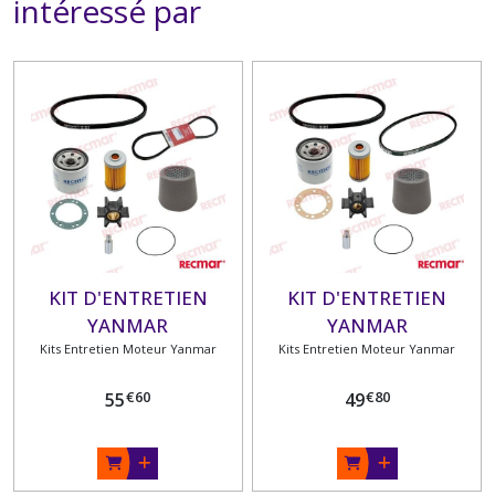
intéressé par
KIT D'ENTRETIEN
KIT D'ENTRETIEN
YANMAR
YANMAR
2GM20F/3GM30F/2GMF/3GMF/3GMDF
Kits Entretien Moteur Yanmar
2GM/2GM20/3GM/3GM30
Kits Entretien Moteur Yanmar
€
60
€
80
55
49