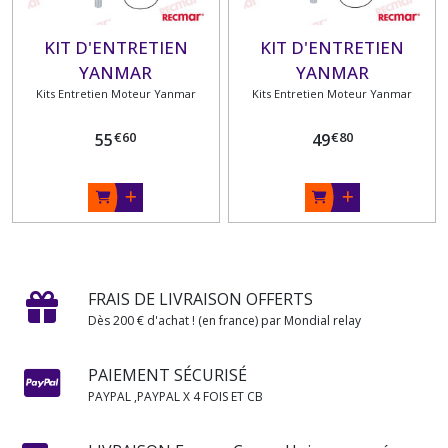
KIT D'ENTRETIEN
KIT D'ENTRETIEN
YANMAR
YANMAR
2GM20F/3GM30F/2GMF/3GMF/3GMDF
Kits Entretien Moteur Yanmar
2GM/2GM20/3GM/3GM30
Kits Entretien Moteur Yanmar
€
60
€
80
55
49
FRAIS DE LIVRAISON OFFERTS
Dès 200 € d'achat ! (en france) par Mondial relay
PAIEMENT SÉCURISÉ
PAYPAL ,PAYPAL X 4 FOIS ET CB