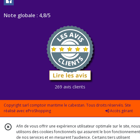
Note globale : 4,8/5
269 avis clients
Copyright sarl comptoir maritime le cabestan. Tous droits réservés. Site
réalisé avec
eProShopping
Accès gérant
Afin de vous offrir une expérience utilisateur optimale sur le site, nous
utilisons des cookies fonctionnels qui assurent le bon fonctionnement
de nos services et en mesurent l’audience. Certains tiers utilisent