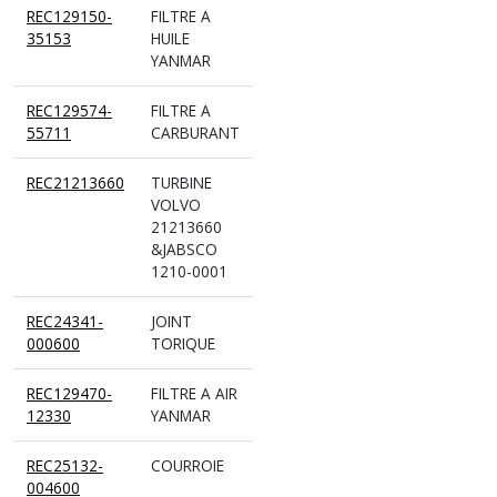
REC129150-
FILTRE A
35153
HUILE
YANMAR
REC129574-
FILTRE A
55711
CARBURANT
REC21213660
TURBINE
VOLVO
21213660
&JABSCO
1210-0001
REC24341-
JOINT
000600
TORIQUE
REC129470-
FILTRE A AIR
12330
YANMAR
REC25132-
COURROIE
004600