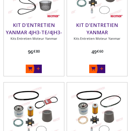
KIT D'ENTRETIEN
KIT D'ENTRETIEN
YANMAR 4JH3-TE/4JH3-
YANMAR
HTE/4JH3-DTE/4JH4-
Kits Entretien Moteur Yanmar
3HM/3HMF/3HM35/3HM3
Kits Entretien Moteur Yanmar
TE/4JH4-HTE
€
80
€
60
96
49