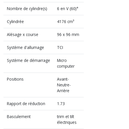
Nombre de cylindre(s)
6 en V (60)°
Cylindrée
4176 cm³
Alésage x course
96 x 96 mm
Système d'allumage
TCI
Système de démarrage
Micro
computer
Positions
Avant-
Neutre-
Arrière
Rapport de réduction
1.73
Basculement
trim et tilt
électriques