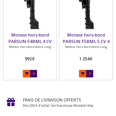
Moteur hors-bord
Moteur hors-bord
PARSUN F4BML 4 CV
PARSUN F5BML 5 CV 4
ARBRE LONG 4 TEMPS
Moteur Hors-Bord Arbre Long
TEMPS ARBRE LONG
Moteur Hors-Bord Arbre Long
992
€
1 254
€
FRAIS DE LIVRAISON OFFERTS
Dès 200 € d'achat ! (en france) par Mondial relay