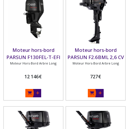
Moteur hors-bord
Moteur hors-bord
PARSUN F130FEL-T-EFI
PARSUN F2.6BML 2,6 CV
Moteur Hors-Bord Arbre Long
130 CV arbre long
ARBRE LONG 4 TEMPS
Moteur Hors-Bord Arbre Long
12 146
€
727
€