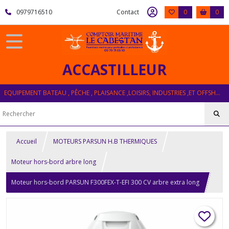
0979716510
Contact
0
0
ACCASTILLEUR
EQUIPEMENT BATEAU , PÊCHE , PLAISANCE ,LOISIRS, INDUSTRIES ,ET OFFSHORE
Accueil
MOTEURS PARSUN H.B THERMIQUES
Moteur hors-bord arbre long
Moteur hors-bord PARSUN F300FEX-T-EFI 300 CV arbre extra long