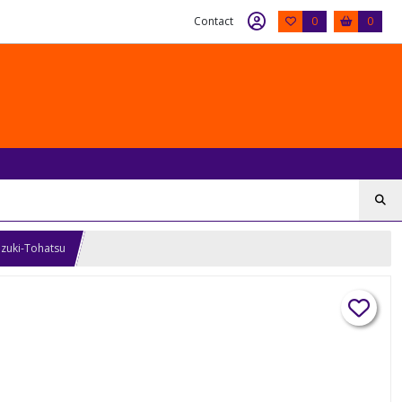
Contact
0
0
zuki-Tohatsu