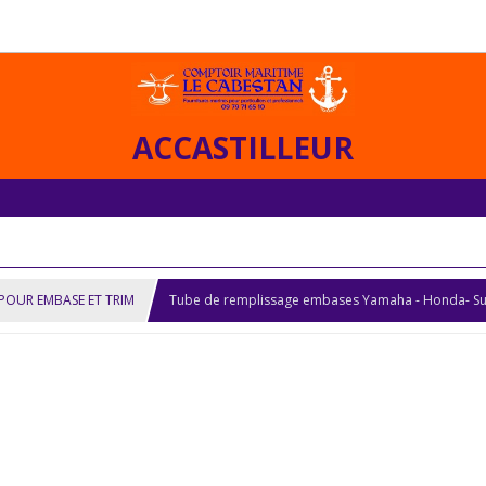
ACCASTILLEUR
 POUR EMBASE ET TRIM
Tube de remplissage embases Yamaha - Honda- Su