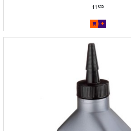
€
95
11