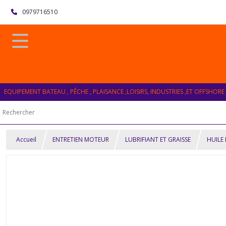
0979716510
EQUIPEMENT BATEAU , PÊCHE , PLAISANCE ,LOISIRS, INDUSTRIES ,ET OFFSHORE
Accueil
ENTRETIEN MOTEUR
LUBRIFIANT ET GRAISSE
HUILE