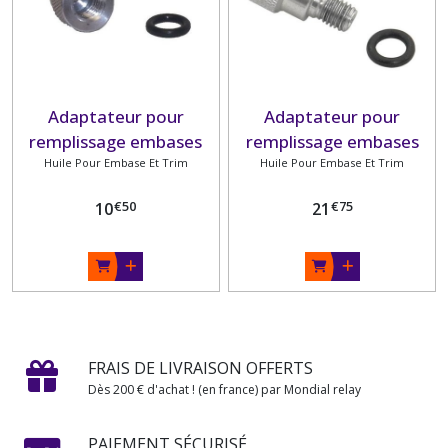
Adaptateur pour
Adaptateur pour
remplissage embases
remplissage embases
Huile Pour Embase Et Trim
Yamaha
Huile Pour Embase Et Trim
Suzuki
€
50
€
75
10
21
FRAIS DE LIVRAISON OFFERTS
Dès 200 € d'achat ! (en france) par Mondial relay
PAIEMENT SÉCURISÉ