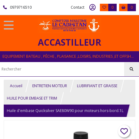
0979716510
Contact
0
0
ACCASTILLEUR
EQUIPEMENT BATEAU , PÊCHE , PLAISANCE ,LOISIRS, INDUSTRIES ,ET OFFSHORE
Accueil
ENTRETIEN MOTEUR
LUBRIFIANT ET GRAISSE
HUILE POUR EMBASE ET TRIM
Huile d'embase Quicksilver SAE80W90 pour moteurs hors-bord.1L