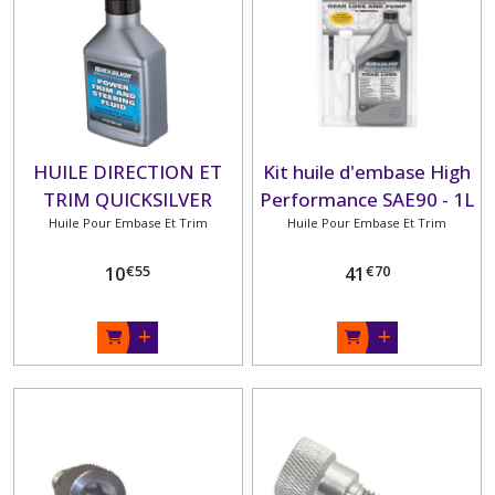
HUILE DIRECTION ET
Kit huile d'embase High
TRIM QUICKSILVER
Performance SAE90 - 1L
Huile Pour Embase Et Trim
240ML
Huile Pour Embase Et Trim
+ pompe
€
55
€
70
10
41