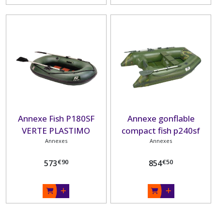
Annexe Fish P180SF
Annexe gonflable
VERTE PLASTIMO
compact fish p240sf
Annexes
vertPLASTIMO
Annexes
€
90
€
50
573
854