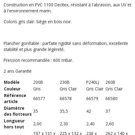
Construction en PVC 1100 Decitex, résistant à l'abrasion, aux UV et
à l'environnement marin.
Coloris gris clair. Siège en bois noir.
Plancher gonflable : parfaite rigidité sans déformation, excellente
stabilité et plus grande légèreté.
Pression recommandée : 600 mBar.
2 ans Garantie
Modèle
200B
230B
P240LJ
260B
Couleur
Gris
Gris Clair
Gris Clair
Gris Clair
Référence
66577
66578
66579
66580
article
Diamètre
35
35,5
42
37
des flotteurs
Longueur
2,00
2,30
2,40
2,60
hors tout
197 x 131 x
225 x 132 x
236 x
262 x 140 x