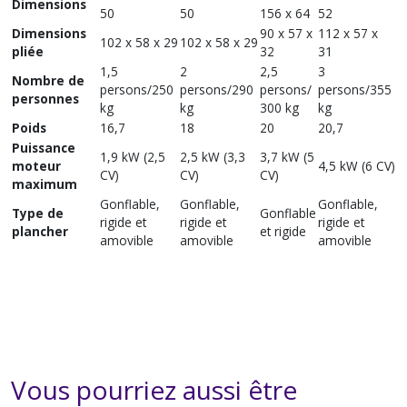
Dimensions
50
50
156 x 64
52
Dimensions
90 x 57 x
112 x 57 x
102 x 58 x 29
102 x 58 x 29
pliée
32
31
1,5
2
2,5
3
Nombre de
persons/250
persons/290
persons/
persons/355
personnes
kg
kg
300 kg
kg
Poids
16,7
18
20
20,7
Puissance
1,9 kW (2,5
2,5 kW (3,3
3,7 kW (5
moteur
4,5 kW (6 CV)
CV)
CV)
CV)
maximum
Gonflable,
Gonflable,
Gonflable,
Type de
Gonflable
rigide et
rigide et
rigide et
plancher
et rigide
amovible
amovible
amovible
Vous pourriez aussi être