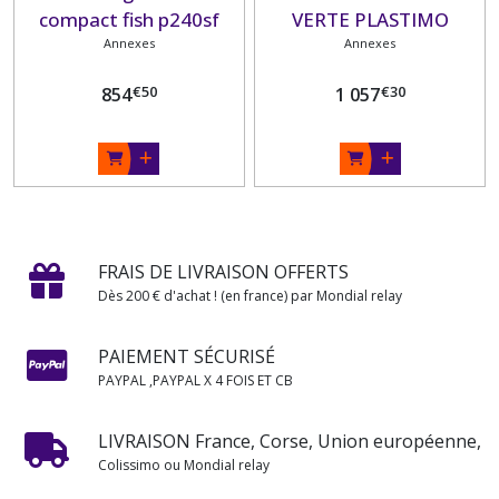
compact fish p240sf
VERTE PLASTIMO
vertPLASTIMO
Annexes
Annexes
€
50
€
30
854
1 057
FRAIS DE LIVRAISON OFFERTS
Dès 200 € d'achat ! (en france) par Mondial relay
PAIEMENT SÉCURISÉ
PAYPAL ,PAYPAL X 4 FOIS ET CB
LIVRAISON France, Corse, Union européenne,
Colissimo ou Mondial relay