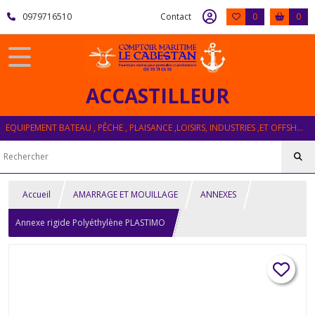
0979716510
Contact
0
0
ACCASTILLEUR
EQUIPEMENT BATEAU , PÊCHE , PLAISANCE ,LOISIRS, INDUSTRIES ,ET OFFSHORE
Accueil
AMARRAGE ET MOUILLAGE
ANNEXES
Annexe rigide Polyéthylène PLASTIMO