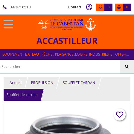
0979716510
Contact
0
0
ACCASTILLEUR
EQUIPEMENT BATEAU , PÊCHE , PLAISANCE ,LOISIRS, INDUSTRIES ,ET OFFSHORE
Accueil
PROPULSION
SOUFFLET CARDAN
Soufflet de cardan