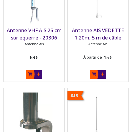
Antenne VHF AIS 25 cm
Antenne AIS VEDETTE
sur equerre - 20306
1.20m, 5 m de câble
Antenne Ais
BANTEN
Antenne Ais
69
€
15
€
À partir de
AIS