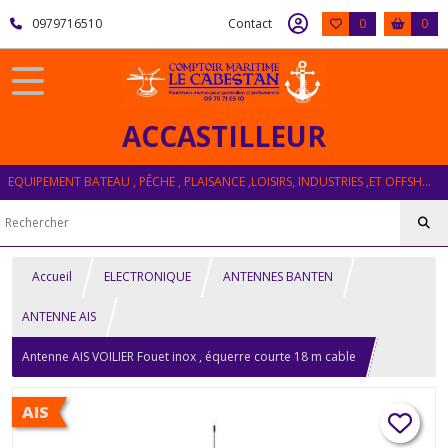
0979716510
Contact
0
0
ACCASTILLEUR
EQUIPEMENT BATEAU , PÊCHE , PLAISANCE ,LOISIRS, INDUSTRIES ,ET OFFSHORE
Accueil
ELECTRONIQUE
ANTENNES BANTEN
ANTENNE AIS
Antenne AIS VOILIER Fouet inox , équerre courte 18 m cable
AIS