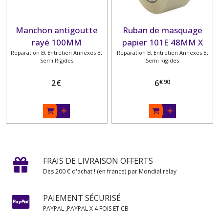
Manchon antigoutte
Ruban de masquage
rayé 100MM
papier 101E 48MM X
Reparation Et Entretien Annexes Et
Reparation Et Entretien Annexes Et
50M
Semi Rigides
Semi Rigides
€
90
2
€
6
FRAIS DE LIVRAISON OFFERTS
Dès 200 € d'achat ! (en france) par Mondial relay
PAIEMENT SÉCURISÉ
PAYPAL ,PAYPAL X 4 FOIS ET CB