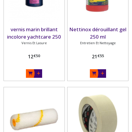
vernis marin brillant
Nettinox dérouillant gel
incolore yachtcare 250
250 ml
Vernis Et Lasure
ML
Entretien Et Nettoyage
€
50
€
55
12
21