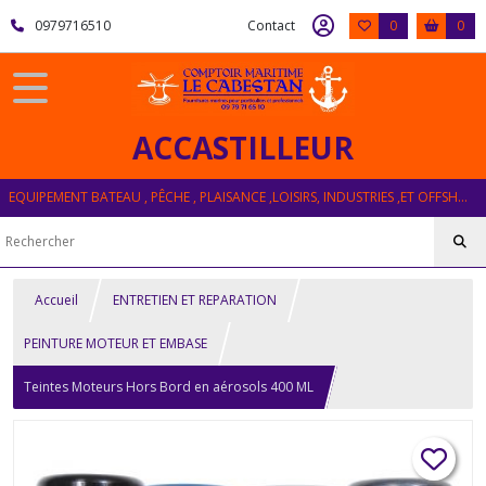
0979716510
Contact
0
0
ACCASTILLEUR
EQUIPEMENT BATEAU , PÊCHE , PLAISANCE ,LOISIRS, INDUSTRIES ,ET OFFSHORE
Accueil
ENTRETIEN ET REPARATION
PEINTURE MOTEUR ET EMBASE
Teintes Moteurs Hors Bord en aérosols 400 ML