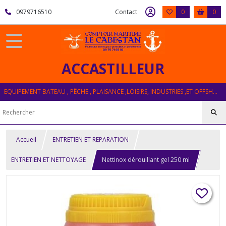
0979716510
Contact
0
0
ACCASTILLEUR
EQUIPEMENT BATEAU , PÊCHE , PLAISANCE ,LOISIRS, INDUSTRIES ,ET OFFSHORE
Accueil
ENTRETIEN ET REPARATION
ENTRETIEN ET NETTOYAGE
Nettinox dérouillant gel 250 ml