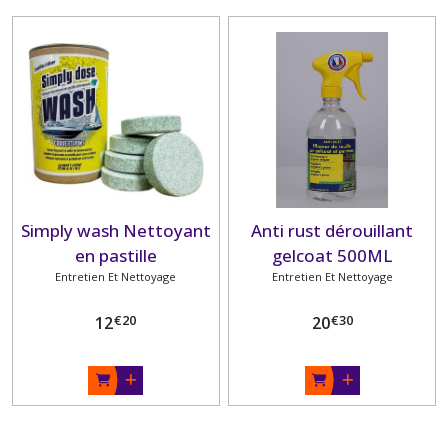
Simply wash Nettoyant
Anti rust dérouillant
en pastille
gelcoat 500ML
effervescente coque et
Entretien Et Nettoyage
Entretien Et Nettoyage
pont
€
20
€
30
12
20