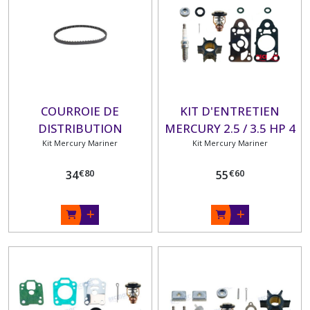
COURROIE DE
KIT D'ENTRETIEN
DISTRIBUTION
MERCURY 2.5 / 3.5 HP 4
MERCURY 25CV
Kit Mercury Mariner
Kit Mercury Mariner
TEMPS
Référence 57-
€
80
€
60
34
55
8M0072670