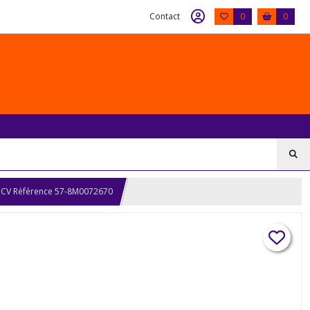
Contact
0
0
CV Référence 57-8M0072670