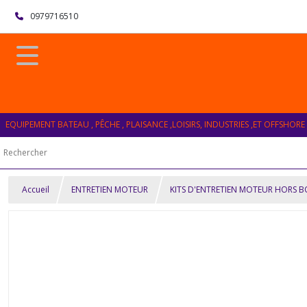
0979716510
EQUIPEMENT BATEAU , PÊCHE , PLAISANCE ,LOISIRS, INDUSTRIES ,ET OFFSHORE
Accueil
ENTRETIEN MOTEUR
KITS D'ENTRETIEN MOTEUR HORS 