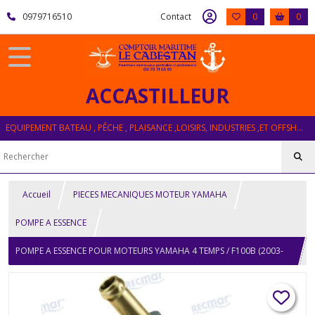
0979716510
Contact
0
0
ACCASTILLEUR
EQUIPEMENT BATEAU , PÊCHE , PLAISANCE ,LOISIRS, INDUSTRIES ,ET OFFSHORE
Accueil
PIECES MECANIQUES MOTEUR YAMAHA
POMPE A ESSENCE
POMPE A ESSENCE POUR MOTEURS YAMAHA 4 TEMPS / F100B (2003-
10) F100C (2001-07) F90 (2003-04) F75A,T (2003-04) F100A (2003-06)
F80A (2002-07) F115A, TR, J (2000-10)