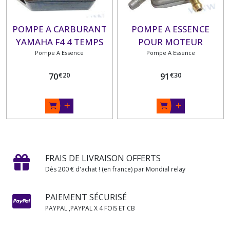
POMPE A CARBURANT
POMPE A ESSENCE
YAMAHA F4 4 TEMPS
POUR MOTEUR
Pompe A Essence
YAMAHA 4 TEMPS : F9.9
Pompe A Essence
F13.5 et F15
€
20
€
30
70
91
FRAIS DE LIVRAISON OFFERTS
Dès 200 € d'achat ! (en france) par Mondial relay
PAIEMENT SÉCURISÉ
PAYPAL ,PAYPAL X 4 FOIS ET CB