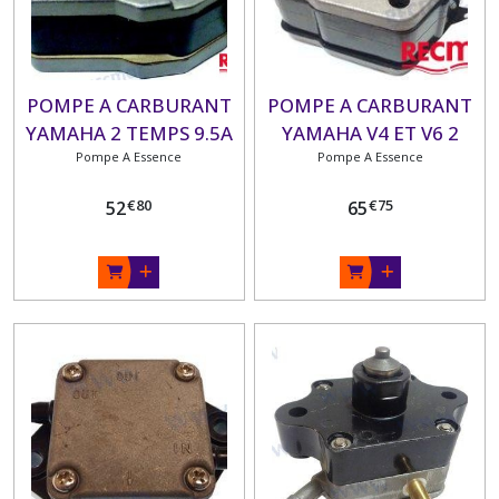
POMPE A CARBURANT
POMPE A CARBURANT
YAMAHA 2 TEMPS 9.5A
YAMAHA V4 ET V6 2
12A 15A ETC...
Pompe A Essence
TEMPS 115 300 CV
Pompe A Essence
(1984-2004)
€
80
€
75
52
65