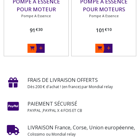
POMPE A ESSENCE
POMPE A ESSENCE
POUR MOTEUR
POUR MOTEURS
YAMAHA 4 TEMPS : F9.9
Pompe A Essence
YAMAHA 4 TEMPS: F20
Pompe A Essence
F13.5 et F15
F25 F30 F40 F45 F50 F60
€
30
€
10
91
101
FRAIS DE LIVRAISON OFFERTS
Dès 200 € d'achat ! (en france) par Mondial relay
PAIEMENT SÉCURISÉ
PAYPAL ,PAYPAL X 4 FOIS ET CB
LIVRAISON France, Corse, Union européenne,
Colissimo ou Mondial relay