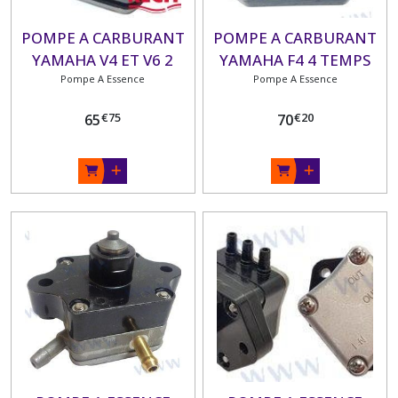
POMPE A CARBURANT
POMPE A CARBURANT
YAMAHA V4 ET V6 2
YAMAHA F4 4 TEMPS
TEMPS 115 300 CV
Pompe A Essence
Pompe A Essence
(1984-2004)
€
75
€
20
65
70