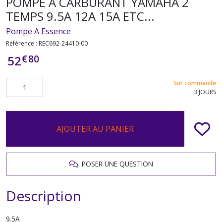
POMPE A CARBURANT YAMAHA 2
TEMPS 9.5A 12A 15A ETC...
Pompe A Essence
Référence :
REC692-24410-00
€
80
52
Sur commande
3 JOURS
AJOUTER AU PANIER
POSER UNE QUESTION
Description
9.5A