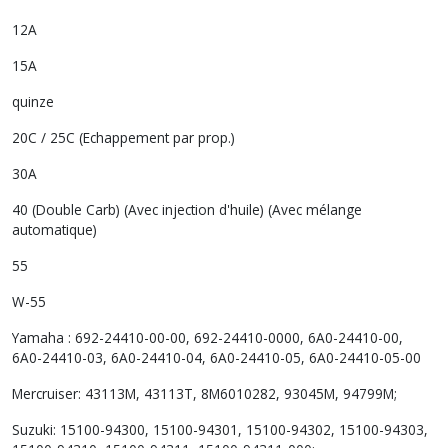
12A
15A
quinze
20C / 25C (Echappement par prop.)
30A
40 (Double Carb) (Avec injection d'huile) (Avec mélange
automatique)
55
W-55
Yamaha : 692-24410-00-00, 692-24410-0000, 6A0-24410-00,
6A0-24410-03, 6A0-24410-04, 6A0-24410-05, 6A0-24410-05-00
Mercruiser: 43113M, 43113T, 8M6010282, 93045M, 94799M;
Suzuki: 15100-94300, 15100-94301, 15100-94302, 15100-94303,