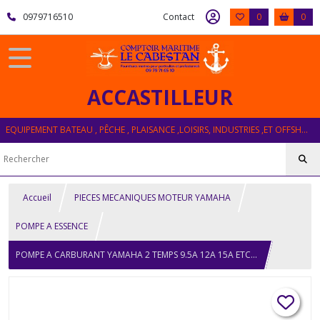
0979716510
Contact
0
0
ACCASTILLEUR
EQUIPEMENT BATEAU , PÊCHE , PLAISANCE ,LOISIRS, INDUSTRIES ,ET OFFSHORE
Accueil
PIECES MECANIQUES MOTEUR YAMAHA
POMPE A ESSENCE
POMPE A CARBURANT YAMAHA 2 TEMPS 9.5A 12A 15A ETC...