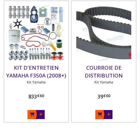
KIT D'ENTRETIEN
COURROIE DE
YAMAHA F350A (2008+)
DISTRIBUTION
Kit Yamaha
YAMAHA F20A/ F25A/
Kit Yamaha
FT25B/ F30A/ F40B/
€
60
€
60
833
39
F45A