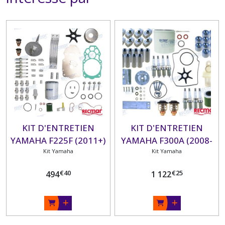
KIT D'ENTRETIEN
KIT D'ENTRETIEN
YAMAHA F225F (2011+)
YAMAHA F300A (2008-
F225B (2009+) F250D
Kit Yamaha
Kit Yamaha
11)
(2011+) F300B (2011+)
€
40
€
25
494
1 122
F300C (2018+)