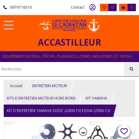
0979716510
Contact
0
0
ACCASTILLEUR
EQUIPEMENT BATEAU , PÊCHE , PLAISANCE ,LOISIRS, INDUSTRIES ,ET OFFSHORE
Accueil
ENTRETIEN MOTEUR
KITS D'ENTRETIEN MOTEUR HORS BORD
KIT YAMAHA
KIT D'ENTRETIEN YAMAHA F225C (2009-15) F250A (2006-13)