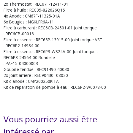
2x Thermostat : REC67F-12411-01
Filtre à huile : REC35-822626Q15
4x Anode : CM67F-11325-01A
6x Bougies : NGKLFR6A-11
Filtre à carburant : REC6CB-24501-01 Joint torique
: REC6CB-00016
Filtre à essence : REC63P-13915-00 Joint torique VST
: REC6P2-14984-00
Filtre à essence : REC6P3-WS24A-00 Joint torique :
REC6P3-24564-00 Rondelle
: PAF15-04000003
Goupille fendue : REC91490-40030
2x Joint arrière : REC90430- 08020
Kit d'anode : CMY200250KITA
Kit de réparation de pompe à eau : REC6P2-W0078-00
Vous pourriez aussi être
intéressé par