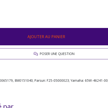
AJOUTER AU PANIER
POSER UNE QUESTION
M0065179, 8M0151040; Parsun: F25-05000023; Yamaha: 65W-46241-0
é par