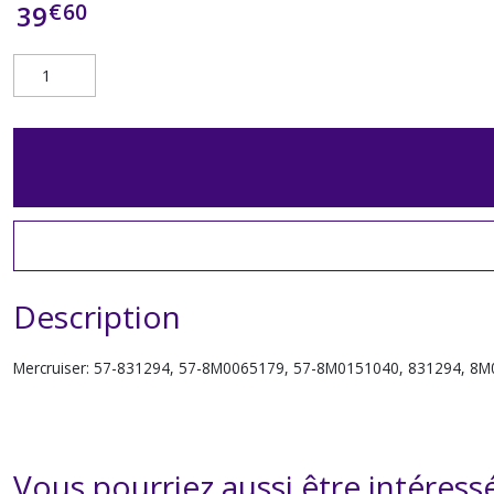
€
60
39
Description
Mercruiser: 57-831294, 57-8M0065179, 57-8M0151040, 831294, 8
Vous pourriez aussi être intéress