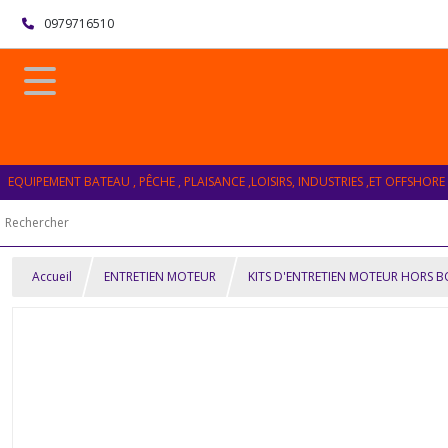
0979716510
EQUIPEMENT BATEAU , PÊCHE , PLAISANCE ,LOISIRS, INDUSTRIES ,ET OFFSHORE
Accueil
ENTRETIEN MOTEUR
KITS D'ENTRETIEN MOTEUR HORS 