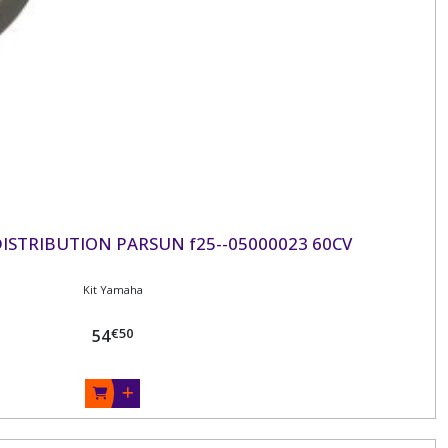
ISTRIBUTION PARSUN f25--05000023 60CV
Kit Yamaha
€
50
54