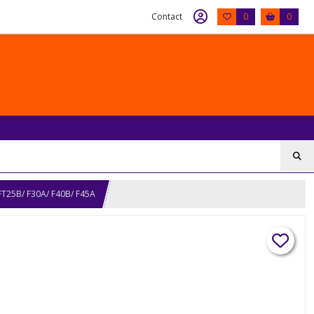
Contact
0
0
T25B/ F30A/ F40B/ F45A