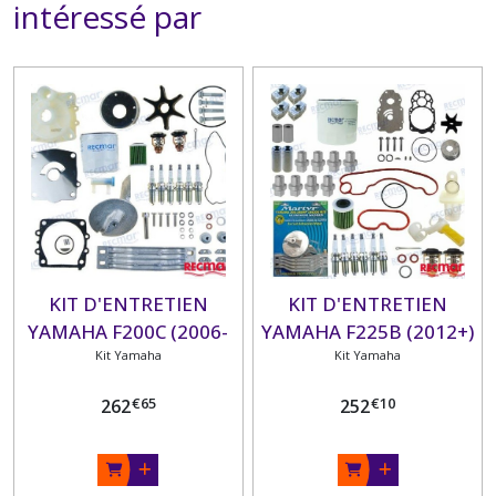
intéressé par
KIT D'ENTRETIEN
KIT D'ENTRETIEN
YAMAHA F200C (2006-
YAMAHA F225B (2012+)
Kit Yamaha
12)
F200C (2012+)
Kit Yamaha
€
65
€
10
262
252