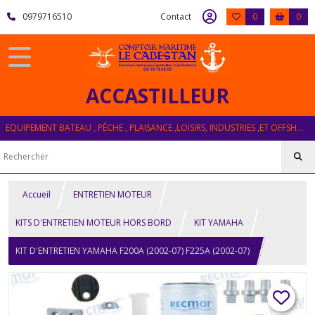
0979716510
Contact
0
0
ACCASTILLEUR
EQUIPEMENT BATEAU , PÊCHE , PLAISANCE ,LOISIRS, INDUSTRIES ,ET OFFSHORE
Accueil
ENTRETIEN MOTEUR
KITS D'ENTRETIEN MOTEUR HORS BORD
KIT YAMAHA
KIT D'ENTRETIEN YAMAHA F200A (2002-07) F225A (2002-07)