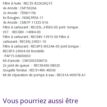
Filtre à huile : REC35-822626Q15
4x Anode : CM15026A
2x Anode : TEN01156
6x Bougies : NGKLFR5A-11
4x Anode : CM67F-11325-01A
Filtre à carburant : REC65L-24563-00 Joint torique
VST : REC68V -14984-00
Filtre à carburant : REC68V-13915-00 Filtre à
carburant : REC69J-24501-10
Filtre à carburant : REC6P3-WS24A-00 Joint torique :
REC6P3-24564-00 Rondelle
: PAF15-04000003
Kit d'anode : CMY200250KITA
2x joint de queue : REC90430-08020
Goupille fendue : REC91490-40030
Kit de réparation de pompe à eau : REC61A-W0078-A1
Vous pourriez aussi être