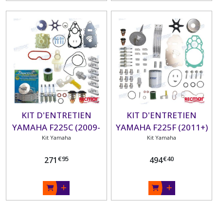
KIT D'ENTRETIEN
KIT D'ENTRETIEN
YAMAHA F225C (2009-
YAMAHA F225F (2011+)
15) F250A (2006-13)
Kit Yamaha
F225B (2009+) F250D
Kit Yamaha
(2011+) F300B (2011+)
€
95
€
40
271
494
F300C (2018+)