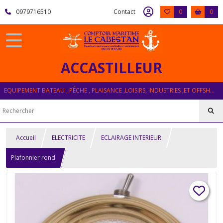
0979716510
Contact
0
0
ACCASTILLEUR
EQUIPEMENT BATEAU , PÊCHE , PLAISANCE ,LOISIRS, INDUSTRIES ,ET OFFSHORE
Accueil
ELECTRICITE
ECLAIRAGE INTERIEUR
Plafonnier rond