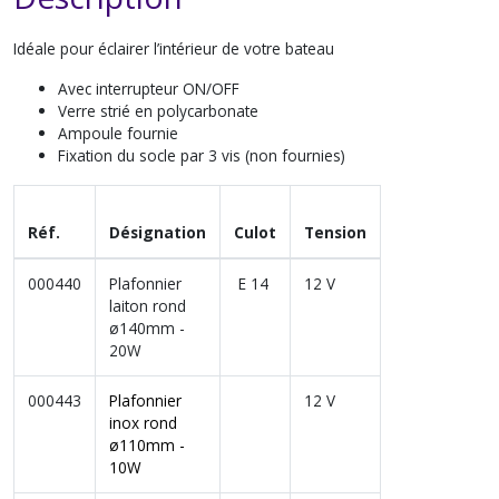
Idéale pour éclairer l’intérieur de votre bateau
Avec interrupteur ON/OFF
Verre strié en polycarbonate
Ampoule fournie
Fixation du socle par 3 vis (non fournies)
Réf.
Désignation
Culot
Tension
000440
Plafonnier
E 14
12 V
laiton rond
ø140mm -
20W
000443
Plafonnier
12 V
inox rond
ø110mm -
10W