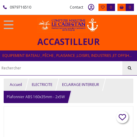
0979716510
Contact
0
0
ACCASTILLEUR
EQUIPEMENT BATEAU , PÊCHE , PLAISANCE ,LOISIRS, INDUSTRIES ,ET OFFSHORE
Accueil
ELECTRICITE
ECLAIRAGE INTERIEUR
Plafonnier ABS 160x35mm - 2x5W