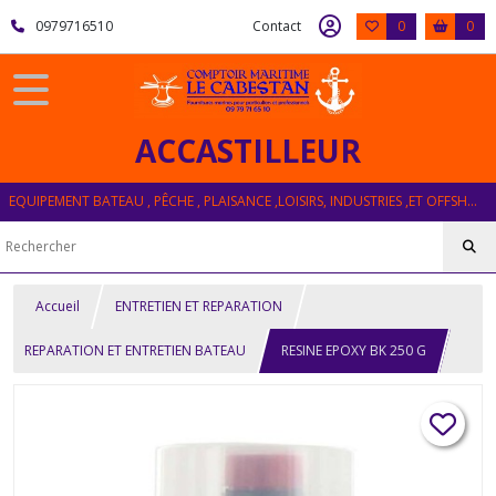
0979716510
Contact
0
0
ACCASTILLEUR
EQUIPEMENT BATEAU , PÊCHE , PLAISANCE ,LOISIRS, INDUSTRIES ,ET OFFSHORE
Accueil
ENTRETIEN ET REPARATION
REPARATION ET ENTRETIEN BATEAU
RESINE EPOXY BK 250 G