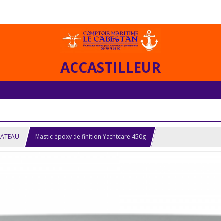
ACCASTILLEUR
BATEAU
Mastic époxy de finition Yachtcare 450g