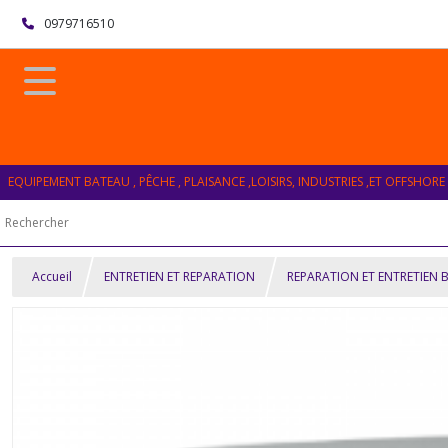
0979716510
EQUIPEMENT BATEAU , PÊCHE , PLAISANCE ,LOISIRS, INDUSTRIES ,ET OFFSHORE
Accueil
ENTRETIEN ET REPARATION
REPARATION ET ENTRETIEN 