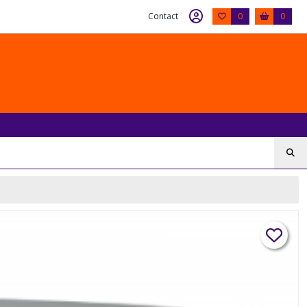
Contact
0
0