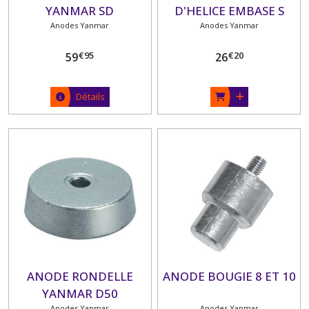
YANMAR SD
D'HELICE EMBASE S
Anodes Yanmar
Anodes Yanmar
DRIVE
€
95
€
20
59
26
Détails
ANODE RONDELLE
ANODE BOUGIE 8 ET 10
YANMAR D50
Anodes Yanmar
Anodes Yanmar