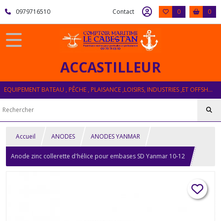
0979716510
Contact
0
0
ACCASTILLEUR
EQUIPEMENT BATEAU , PÊCHE , PLAISANCE ,LOISIRS, INDUSTRIES ,ET OFFSHORE
Accueil
ANODES
ANODES YANMAR
Anode zinc collerette d'hélice pour embases SD Yanmar 10-12