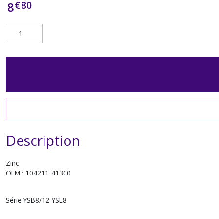
€
80
8
Description
Zinc
OEM : 104211-41300
Série YSB8/12-YSE8