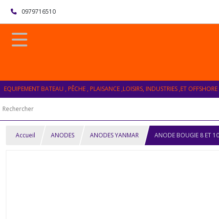
0979716510
EQUIPEMENT BATEAU , PÊCHE , PLAISANCE ,LOISIRS, INDUSTRIES ,ET OFFSHORE
Accueil
ANODES
ANODES YANMAR
ANODE BOUGIE 8 ET 1