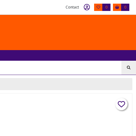
Contact
0
0