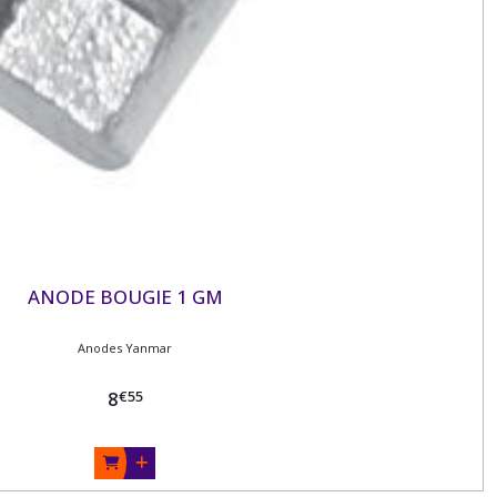
ANODE BOUGIE 1 GM
Anodes Yanmar
€
55
8