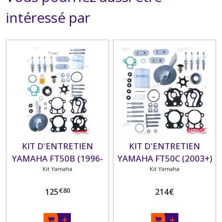
intéressé par
KIT D'ENTRETIEN
KIT D'ENTRETIEN
YAMAHA FT50B (1996-
YAMAHA FT50C (2003+)
Kit Yamaha
02)
+ HUILE MOTEUR ET
Kit Yamaha
EMBASE
€
80
125
214
€