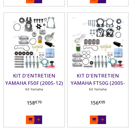
KIT D'ENTRETIEN
KIT D'ENTRETIEN
YAMAHA F50F (2005-12)
YAMAHA FT50G (2005-
Kit Yamaha
12) FT50J (2013+) FT60D
Kit Yamaha
(2005-12) FT60G
€
70
€
05
158
156
(2013+)