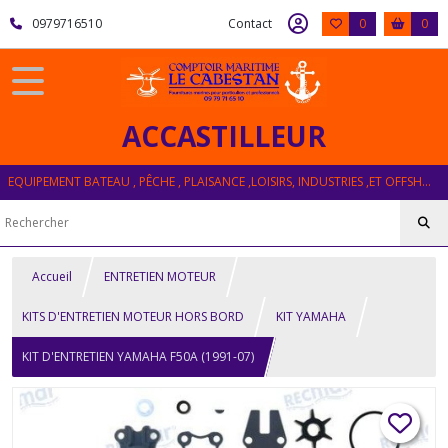
0979716510
Contact
0
0
ACCASTILLEUR
EQUIPEMENT BATEAU , PÊCHE , PLAISANCE ,LOISIRS, INDUSTRIES ,ET OFFSHORE
Accueil
ENTRETIEN MOTEUR
KITS D'ENTRETIEN MOTEUR HORS BORD
KIT YAMAHA
KIT D'ENTRETIEN YAMAHA F50A (1991-07)