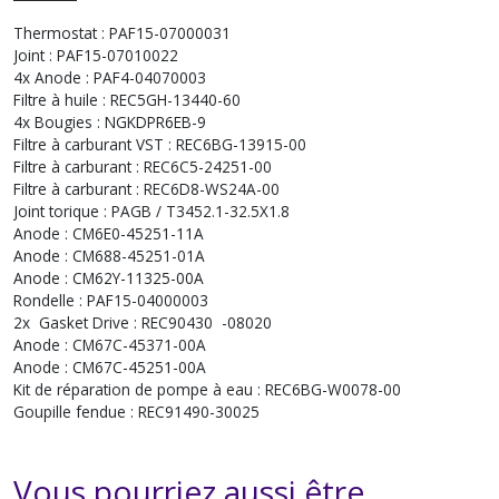
Thermostat : PAF15-07000031
Joint : PAF15-07010022
4x Anode : PAF4-04070003
Filtre à huile : REC5GH-13440-60
4x Bougies : NGKDPR6EB-9
Filtre à carburant VST : REC6BG-13915-00
Filtre à carburant : REC6C5-24251-00
Filtre à carburant : REC6D8-WS24A-00
Joint torique : PAGB / T3452.1-32.5X1.8
Anode : CM6E0-45251-11A
Anode : CM688-45251-01A
Anode : CM62Y-11325-00A
Rondelle : PAF15-04000003
2x Gasket Drive : REC90430 -08020
Anode : CM67C-45371-00A
Anode : CM67C-45251-00A
Kit de réparation de pompe à eau : REC6BG-W0078-00
Goupille fendue : REC91490-30025
Vous pourriez aussi être