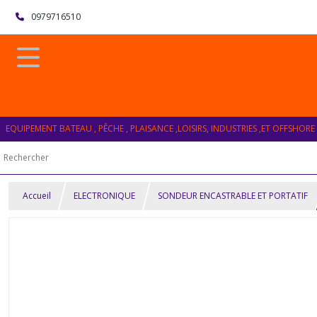
0979716510
EQUIPEMENT BATEAU , PÊCHE , PLAISANCE ,LOISIRS, INDUSTRIES ,ET OFFSHORE
Accueil
ELECTRONIQUE
SONDEUR ENCASTRABLE ET PORTATIF