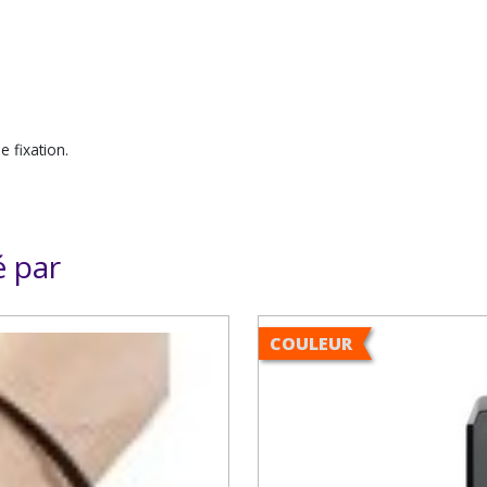
e fixation.
é par
COULEUR