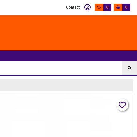
Contact
0
0