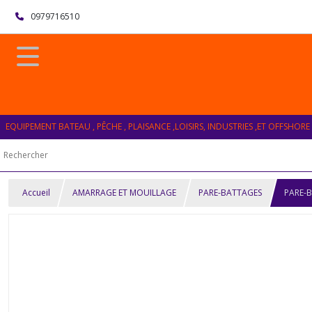
0979716510
EQUIPEMENT BATEAU , PÊCHE , PLAISANCE ,LOISIRS, INDUSTRIES ,ET OFFSHORE
Accueil
AMARRAGE ET MOUILLAGE
PARE-BATTAGES
PARE-B