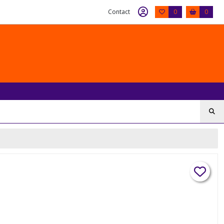
Contact
0
0