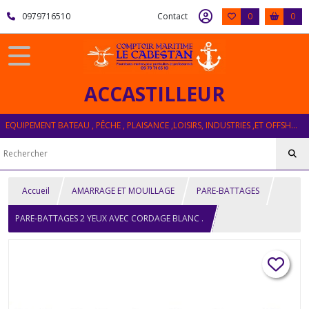
0979716510
Contact
0
0
ACCASTILLEUR
EQUIPEMENT BATEAU , PÊCHE , PLAISANCE ,LOISIRS, INDUSTRIES ,ET OFFSHORE
Accueil
AMARRAGE ET MOUILLAGE
PARE-BATTAGES
PARE-BATTAGES 2 YEUX AVEC CORDAGE BLANC .