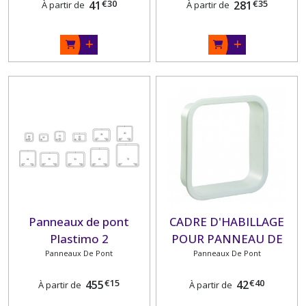
€
30
€
35
41
281
À partir de
À partir de
Panneaux de pont
CADRE D'HABILLAGE
Plastimo 2
POUR PANNEAU DE
Panneaux De Pont
PONT PLASTIMO
Panneaux De Pont
€
15
€
40
455
42
À partir de
À partir de