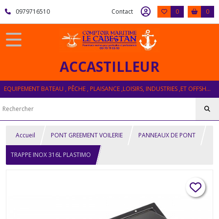
0979716510
Contact
0
0
ACCASTILLEUR
EQUIPEMENT BATEAU , PÊCHE , PLAISANCE ,LOISIRS, INDUSTRIES ,ET OFFSHORE
Accueil
PONT GREEMENT VOILERIE
PANNEAUX DE PONT
TRAPPE INOX 316L PLASTIMO